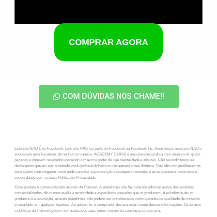
COMPRAR AGORA
COM DÚVIDAS NOS CHAME!!
Este site NÃO É do Facebook. Este site NÃO faz parte do Facebook ou Facebook Inc. Além disso, esse site NÃO é
endossado pelo Facebook de nenhuma maneira. ACADEMY CLASS é uma pessoa jurídica com objetivo de ajudar
pessoas a obterem resultados extraindo o máximo poder de sua mentalidade e atitudes. Não reivindicamos ou
declaramos que ao usar o método você ganhará dinheiro ou recuperará o seu dinheiro. Nós não compartilharemos
seus dados com ninguém, você pode cancelar sua inscrição a qualquer momento, e ao se cadastrar você estará
concordando com a nossa Política de Privacidade.
Esse produto é comercializado através da Hotmart. A plataforma não faz controle editorial prévio dos produtos
comercializados, tão menos avalia a tecnicidade e experiência daqueles que os produzem. A existência de um
produto e sua aquisição, através plataforma, não podem ser consideradas como garantia de qualidade de conteúdo
e resultado, em qualquer hipótese. Ao adquiri-lo, o comprador declara estar ciente dessas informações. Os termos
e políticas da Hotmart podem ser acessados aqui, antes mesmo da conclusão da compra.